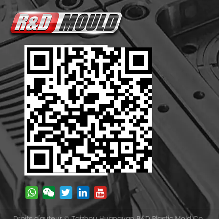
Droits d'auteur © Taizhou Huangyan R&D Plastic Mold Co.,