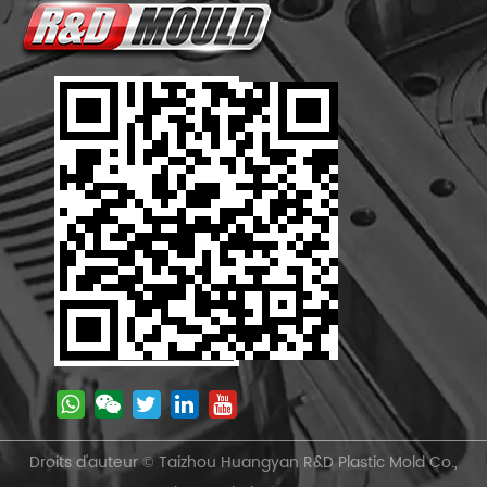
Droits d'auteur © Taizhou Huangyan R&D Plastic Mold Co.,