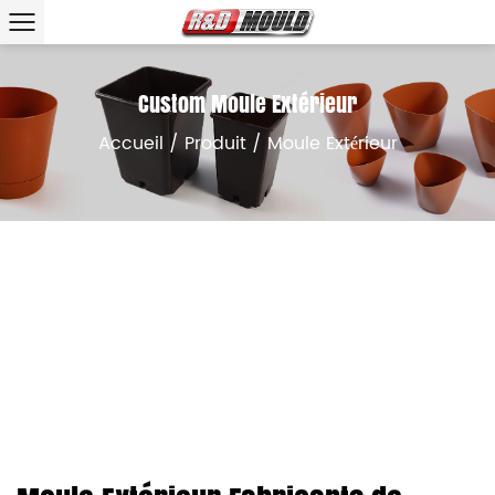
Custom Moule Extérieur
Accueil
/
Produit
/
Moule Extérieur