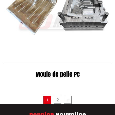
Moule de pelle PC
1
2
›