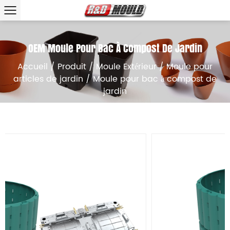
OEM Moule Pour Bac À Compost De Jardin
Accueil
/
Produit
/
Moule Extérieur
/
Moule pour
articles de jardin
/
Moule pour bac à compost de
jardin