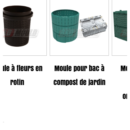
 en
Moule pour bac à
Moule de boîte
compost de jardin
d'engrais
organique de
jardin