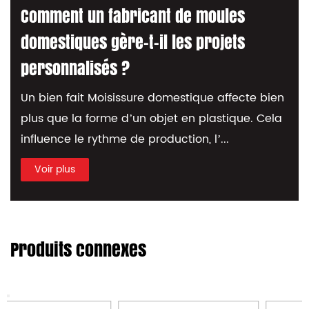
considered completed. Moule pour bac
Comment un fabricant de moules
Q
à compost de jardin making is a high-
domestiques gère-t-il les projets
tech processing. OEM/ODM optional.
personnalisés ?
Un b
f
Un bien fait Moisissure domestique affecte bien
i
plus que la forme d’un objet en plastique. Cela
influence le rythme de production, l’...
Voir plus
Produits connexes