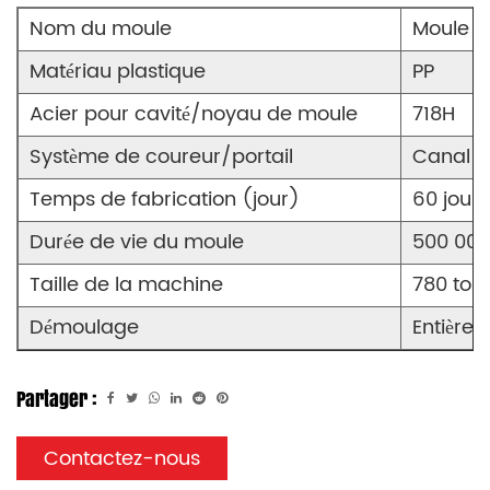
Nom du moule
Moule p
Matériau plastique
PP
Acier pour cavité/noyau de moule
718H
Système de coureur/portail
Canal 
Temps de fabrication (jour)
60 jours
Durée de vie du moule
500 000 
Taille de la machine
780 ton
Démoulage
Entière
Partager :
Contactez-nous