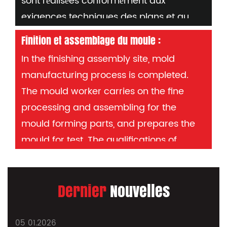
sont réalisées conformément aux
nécessaire, pendant le processus, vérifier
exigences techniques des plans et au
les dimensions des pièces à l'aide d'outils
contrôle qualité continu.
de mesure ou de sondes.
Finition et assemblage du moule :
In the finishing assembly site, mold
manufacturing process is completed.
The mould worker carries on the fine
processing and assembling for the
mould forming parts, and prepares the
mould for test. The qualifications of
mould workers determine the quality of
mould manufacturing and are mainly
Dernier
Nouvelles
responsible for the reputation of the
company. After all the processing, the
production of the injection mould can be
05 01.2026
0