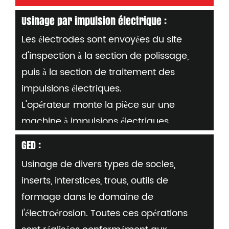
en entrepôt ;
Usinage par impulsion électrique :
-Placez la pièce sur la table CN, affichez
Les électrodes sont envoyées du site
"0" et saisissez les données d'origine ;
d'inspection à la section de polissage,
- Chargez le programme requis dans la
puis à la section de traitement des
machine et vérifiez tous les détails futurs
impulsions électriques.
:
L'opérateur monte la pièce sur une
Numéro de moule, numéro de pièce ou
machine à impulsions électriques,
numéro d'électrode en cuivre (par
Définissez « 0 » et entrez les procédures
pièce)
GED :
de traitement et de configuration si
Usinage de divers types de socles,
nécessaire
inserts, interstices, trous, outils de
Exigences : éviter les dépôts de carbone
formage dans le domaine de
lors de l'usinage par impulsion électrique
l'électroérosion. Toutes ces opérations
Le débit de fluide doit être contrôlé. Si