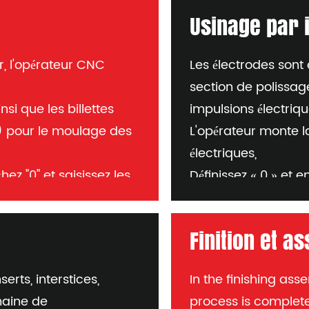
Usinage par 
, l'opérateur CNC
Les électrodes sont 
section de polissage
nsi que les billettes
impulsions électriqu
) pour le moulage des
L'opérateur monte l
électriques,
hez "0" et saisissez les
Définissez « 0 » et 
de configuration si
s la machine et
Exigences : éviter l
Finition et a
par impulsion élect
ou numéro d'électrode
Le débit de fluide do
erts, interstices,
In the finishing as
le processus, vérifi
maine de
process is complete
d'outils de mesure 