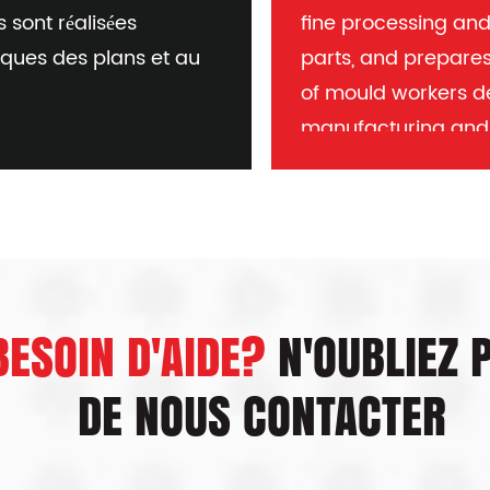
s sont réalisées
fine processing an
ques des plans et au
parts, and prepares 
of mould workers d
manufacturing and 
reputation of the co
production of the i
completed. Moule de
high-tech processi
BESOIN D'AIDE?
N'OUBLIEZ 
DE NOUS CONTACTER