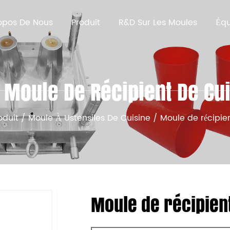
opos De Nous
Produit
R&D Sur Les Moules
Éq
Moule De Récipient De Cu
oduit
/
Moule À Ustensiles De Cuisine
/
Moule de récipie
Moule de récipient