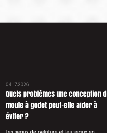
04 17.2026
04
Quels problèmes une conception de
Qu
moule à godet peut-elle aider à
ca
éviter ?
lo
Les seaux de peinture et les seaux en
Le