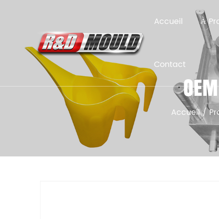
Accueil
À Pr
Contact
OEM 
Accueil
/
Pr