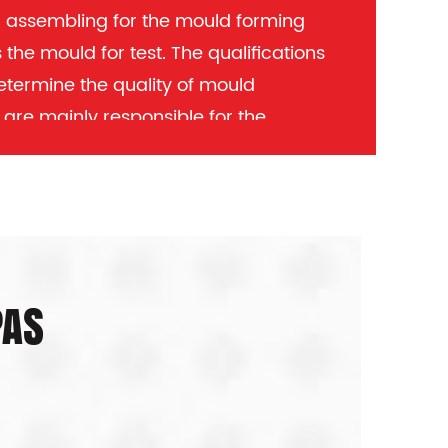
d assembling for the mould forming
the mould for test. The qualifications
etermine the quality of mould
are mainly responsible for the
mpany. After all the processing, the
njection mould can be considered
 récipient de cuisine making is a
ng. OEM/ODM optional.
PAS