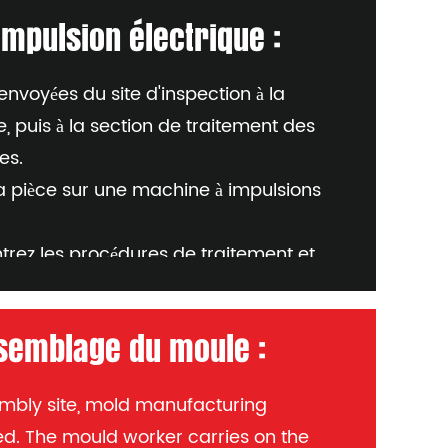
impulsion électrique :
envoyées du site d'inspection à la
, puis à la section de traitement des
es.
a pièce sur une machine à impulsions
entrez les procédures de traitement et
 nécessaire
es dépôts de carbone lors de l'usinage
ssemblage du moule :
rique
it être contrôlé. Si nécessaire, pendant
sembly site, mold manufacturing
er les dimensions des pièces à l'aide
d. The mould worker carries on the
ou de sondes.