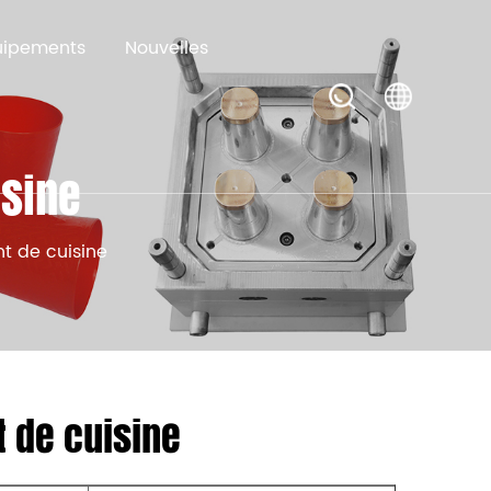
uipements
Nouvelles
isine
nt de cuisine
 de cuisine